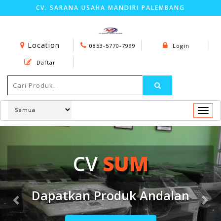
CV. SARANA USAHA MANDIRI PALEMBANG
Location
0853-5770-7999
Login
Daftar
Togg
navi
Previous
Nex
BIG
SAVE
Dapatkan Produk Andalan